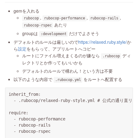
gemを入れる
,
,
,
rubocop
rubocop-performance
rubocop-rails
あたり
rubocop-rspec
groupは
だけでよさそう
:development
デフォルトのルールは厳しいので
https://relaxed.ruby.style/
か
ら
設定
をもらって、アプリルートへコピー
ルートにファイル増えまくるのが嫌なら
ディ
.rubocop
レクトリとか作ってもいいかも
デフォルトのルールで構わん！という方は不要
以下のような内容で
をルートへ配置する
.rubocop.yml
inherit_from:

  - .rubocop/relaxed-ruby-style.yml # 公式の通り直リン
require:

  - rubocop-performance

  - rubocop-rails

  - rubocop-rspec
