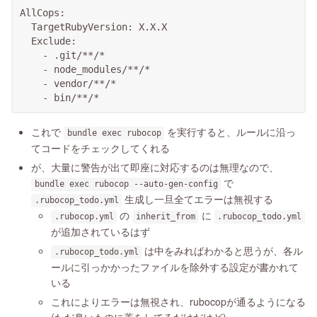
AllCops:

  TargetRubyVersion: X.X.X

  Exclude:

    - .git/**/*

    - node_modules/**/*

    - vendor/**/*

これで
を実行すると、ルールに沿っ
bundle exec rubocop
てコードをチェックしてくれる
が、大量に警告が出て即座に対応するのは無理なので、
で
bundle exec rubocop --auto-gen-config
生成し一旦全てエラーは無視する
.rubocop_todo.yml
の
に
.rubocop.yml
inherit_from
.rubocop_todo.yml
が追加されているはず
は中をみればわかると思うが、各ル
.rubocop_todo.yml
ールに引っかかったファイルを除外する設定が書かれて
いる
これによりエラーは無視され、rubocopが通るようになる