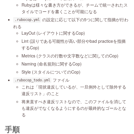
Rubyは様々な書き方ができるが、チームで統一されたス
タイルでコードを書くことが可能になる
の設定に応じて以下の5つに関して指摘が行わ
.rubocop.yml
れる
LayOut (レイアウトに関するCop)
Lint (誤りである可能性が高い部分やbad practiceを指摘
するCop)
Metrics (クラスの行数や文字数などに関してのCop)
Naming (命名規則に関するCop)
Style (スタイルについてのCop)
ファイル
.rubocop_todo.yml
これは「現状違反しているが、一旦例外として除外する
違反リスト」のこと
将来直すべき違反リストなので、このファイルを消して
も違反がでなくなるようにするのが最終的なゴールとな
る
手順