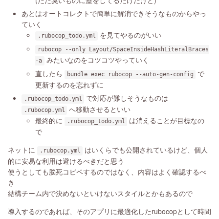
(ただ臭いものに蓋をしてるだけだけど)
あとはオートコレクトで簡単に解消できそうなものからやっ
ていく
を見てやるのがいい
.rubocop_todo.yml
rubocop --only Layout/SpaceInsideHashLiteralBraces
みたいなのをコツコツやっていく
-a
直したら
で
bundle exec rubocop --auto-gen-config
更新するのを忘れずに
で対応が難しそうなものは
.rubocop_todo.yml
へ移動させるといい
.rubocop.yml
最終的に
は消えることが目標なの
.rubocop_todo.yml
で
ネットに
はいくらでも公開されているけど、個人
.rubocop.yml
的に安易な利用は避けるべきだと思う
使うとしても脳死コピペするのではなく、内容はよく確認するべ
き
結構チーム内で決めないといけないスタイルとかもあるので
導入するのであれば、そのアプリに最適化したrubocopとして時間