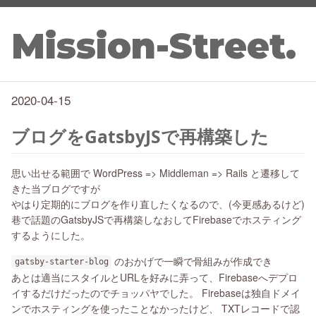
Mission-Street.
2020-04-15
ブログをGatsbyJSで再構築した
思い出せる範囲で WordPress => Middleman => Rails と遷移して
きた当ブログですが
やはり定期的にブログを作り直したくなるので、(今更感あるけど)
巷で話題のGatsbyJSで再構築しなおしてFirebaseでホスティング
するようにした。
のおかげで一瞬で骨組みが作成でき
gatsby-starter-blog
あとは適当にスタイルとURLを好みに弄って、Firebaseへデプロ
イするだけだったのでチョッパヤでした。 Firebaseは独自ドメイ
ンでホスティングを使ったことなかったけど、 TXTレコードで認